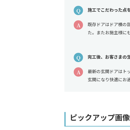
Q
施工でこだわった点
A
既存ドアはドア横の
た。またお施主様に
Q
完工後、お客さまの
A
最新の玄関ドアはト
玄関になり快適にお
ピックアップ画像