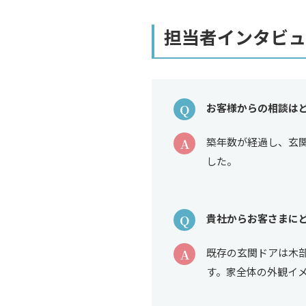
担当者インタビュ
Q
お客様からの相談は
A
築年数が経過し、玄
した。
Q
貴社からお客さまに
A
既存の玄関ドアは木
す。家全体の外観イ