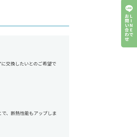
お
L
問
I
い
N
合
E
わ
で
せ
アに交換したいとのご希望で
とで、断熱性能もアップしま