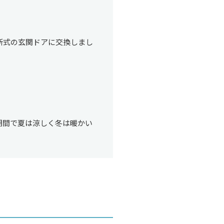
新式の玄関ドアに交換しまし
。
期間で夏は涼しく冬は暖かい