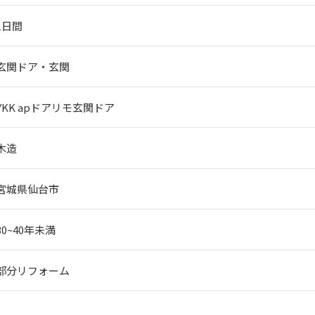
1日間
玄関ドア・玄関
YKK apドアリモ玄関ドア
木造
宮城県仙台市
30~40年未満
部分リフォーム