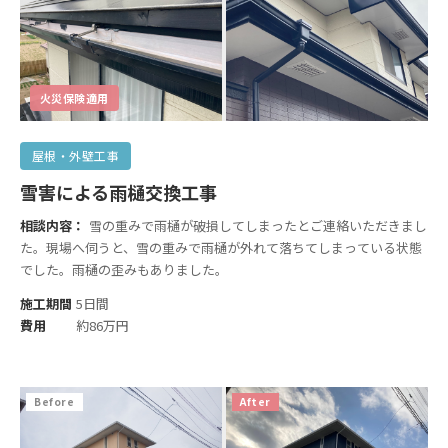
火災保険適用
屋根・外壁工事
雪害による雨樋交換工事
相談内容：
雪の重みで雨樋が破損してしまったとご連絡いただきまし
た。現場へ伺うと、雪の重みで雨樋が外れて落ちてしまっている状態
でした。雨樋の歪みもありました。
施工期間
5日間
費用
約86万円
Before
After