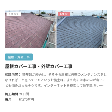
Before
After
屋根・外壁工事
屋根カバー工事・外壁カバー工事
相談内容：
築年数が経過し、そろそろ屋根と外壁のメンテナンスをし
なければ…と思っていたというお施主様。また冬には家の中が寒いこ
とも悩みだったそうです。インターネットを検索して住宅環境サービ
スについて知り、お問合せいただきました。 初めは屋根塗装で考えて
施工期間
21日間
いたそうです。外壁＆屋根の「カバー工事」の提案を聞き、今後も住
費用
約370万円
み続ける住まいのことを考えるとカバー工事が適切と考え、屋根外壁
共にカバー工事をご選択いただきました。