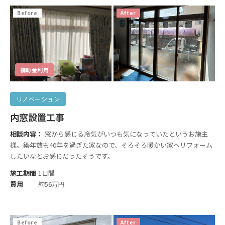
Before
After
補助金利用
リノベーション
内窓設置工事
相談内容：
窓から感じる冷気がいつも気になっていたというお施主
様。築年数も40年を過ぎた家なので、そろそろ暖かい家へリフォーム
したいなとお感じだったそうです。
施工期間
1日間
費用
約56万円
Before
After