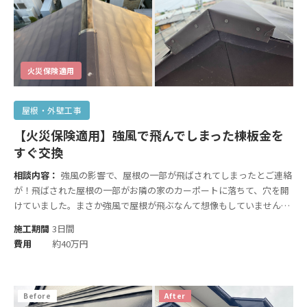
火災保険適用
屋根・外壁工事
【火災保険適用】強風で飛んでしまった棟板金を
すぐ交換
相談内容：
強風の影響で、屋根の一部が飛ばされてしまったとご連絡
が！飛ばされた屋根の一部がお隣の家のカーポートに落ちて、穴を開
けていました。まさか強風で屋根が飛ぶなんて想像もしていませんで
したし、お隣の方へもご迷惑をかけてしまうなんて…。と、困り果て
施工期間
3日間
て連絡したと仰っていました。
費用
約40万円
Before
After