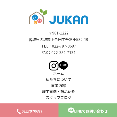
〒981-1222
宮城県名取市上余田字千刈田582-19
TEL：
022-797-0687
FAX：022-384-7134
ホーム
私たちについて
事業内容
施工事例・商品紹介
スタッフブログ
© 2026 住宅環境サービス株式会社
0
2
2
7
9
7
0
6
8
7
L
I
N
E
で
お
問
い
合
わ
せ