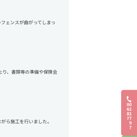
のフェンスが曲がってしまっ
。
たり、書類等の準備や保険会
。
0
0
6
2
8
2
7
7
ながら施工を行いました。
9
7