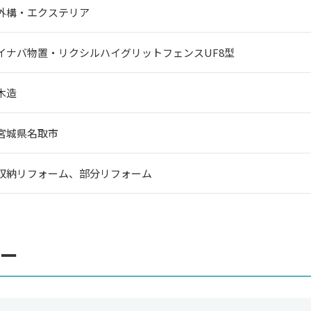
外構・エクステリア
イナバ物置・リクシルハイグリットフェンスUF8型
木造
宮城県名取市
収納リフォーム、部分リフォーム
ー