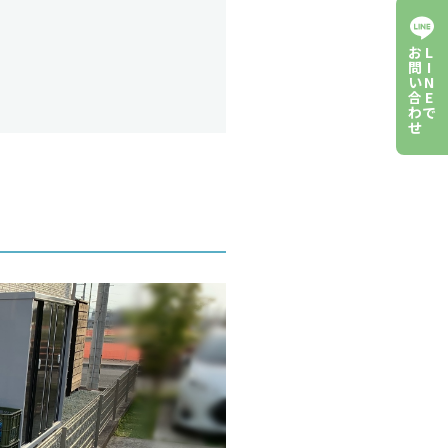
お
L
問
I
い
N
合
E
わ
で
せ