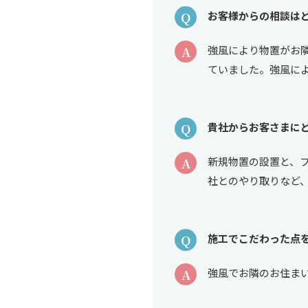
Q
お客様からの相談は
A
強風により物置がお
ていました。強風に
Q
貴社からお客さまに
A
新規物置の設置と、
社とのやり取りなど
Q
施工でこだわった点
A
強風でお隣のお住ま