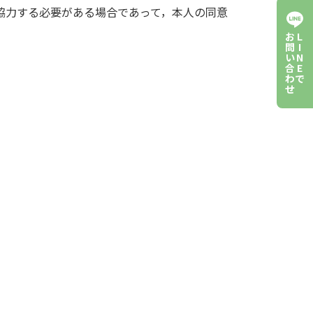
て協力する必要がある場合であって，本人の同意
お
L
問
I
い
N
合
E
わ
で
せ